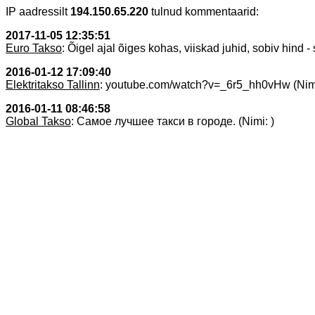
IP aadressilt
194.150.65.220
tulnud kommentaarid:
2017-11-05 12:35:51
Euro Takso
: Õigel ajal õiges kohas, viiskad juhid, sobiv hind - 
2016-01-12 17:09:40
Elektritakso Tallinn
: youtube.com/watch?v=_6r5_hh0vHw (Nimi
2016-01-11 08:46:58
Global Takso
: Самое лучшее такси в городе. (Nimi: )