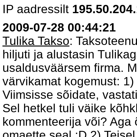
IP aadressilt
195.50.204
2009-07-28 00:44:21
Tulika Takso
: Taksoteen
hiljuti ja alustasin Tulik
usaldusväärsem firma. 
värvikamat kogemust: 1) 
Viimsisse sõidate, vastati
Sel hetkel tuli väike kõhk
kommenteerija või? Aga 
omaette seal :D 2) Teisel 