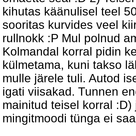
kihutas käänulisel teel 
sooritas kurvides veel ki
rullnokk :P Mul polnud a
Kolmandal korral pidin ke
külmetama, kuni takso läb
mulle järele tuli. Autod i
igati viisakad. Tunnen end
mainitud teisel korral :D)
mingitmoodi tünga ei saa.