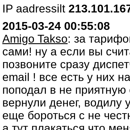
IP aadressilt
213.101.16
2015-03-24 00:55:08
Amigo Takso
: за тариф
сами! ну а если вы счит
позвоните сразу диспе
email ! все есть у них н
поподал в не приятную 
вернули денег, водилу 
еще бороться с не чест
а тут плакаться что мен