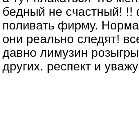
бедный не счастный! !! 
поливать фирму. Норма
они реально следят! вс
давно лимузин розыгры
других. респект и уважух