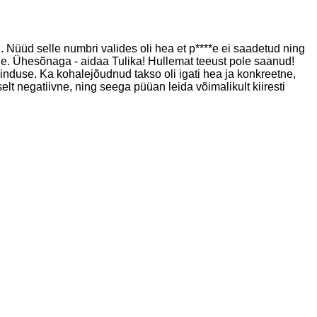
 Nüüd selle numbri valides oli hea et p****e ei saadetud ning
rgile. Ühesõnaga - aidaa Tulika! Hullemat teeust pole saanud!
induse. Ka kohalejõudnud takso oli igati hea ja konkreetne,
lt negatiivne, ning seega püüan leida võimalikult kiiresti