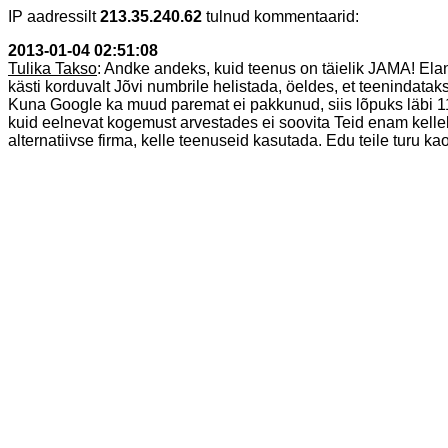
IP aadressilt
213.35.240.62
tulnud kommentaarid:
2013-01-04 02:51:08
Tulika Takso
: Andke andeks, kuid teenus on täielik JAMA! Elan
kästi korduvalt Jõvi numbrile helistada, öeldes, et teenindatak
Kuna Google ka muud paremat ei pakkunud, siis lõpuks läbi 118
kuid eelnevat kogemust arvestades ei soovita Teid enam kellele
alternatiivse firma, kelle teenuseid kasutada. Edu teile turu ka