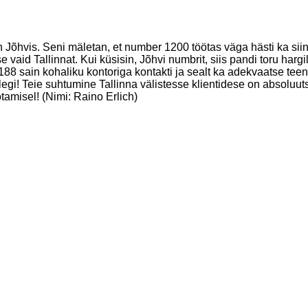
 Jõhvis. Seni mäletan, et number 1200 töötas väga hästi ka siin.
se vaid Tallinnat. Kui küsisin, Jõhvi numbrit, siis pandi toru ha
8 sain kohaliku kontoriga kontakti ja sealt ka adekvaatse teen
gi! Teie suhtumine Tallinna välistesse klientidese on absoluutse
otamisel! (Nimi: Raino Erlich)