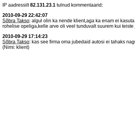
IP aadressilt
82.131.23.1
tulnud kommentaarid:
2010-09-29 22:42:07
Sõbra Takso
: algul olin ka nende klient,aga ka enam ei kasu
rohelise opeliga,kelle arve oli veel tunduvalt suurem kui teiste
2010-09-29 17:14:23
Sõbra Takso
: kas see firma oma jubedaid autosi ei tahaks na
(Nimi: klient)