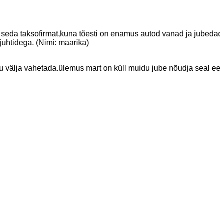
ta seda taksofirmat,kuna tõesti on enamus autod vanad ja jubeda
 juhtidega. (Nimi: maarika)
gu välja vahetada.ülemus mart on küll muidu jube nõudja seal e