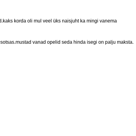
d.kaks korda oli mul veel üks naisjuht ka mingi vanema
esotsas.mustad vanad opelid seda hinda isegi on palju maksta.