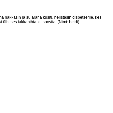
a hakkasin ja sularaha küsiti, helistasin dispetserile, kes
ülbitses takkapihta. ei soovita. (Nimi: heidi)