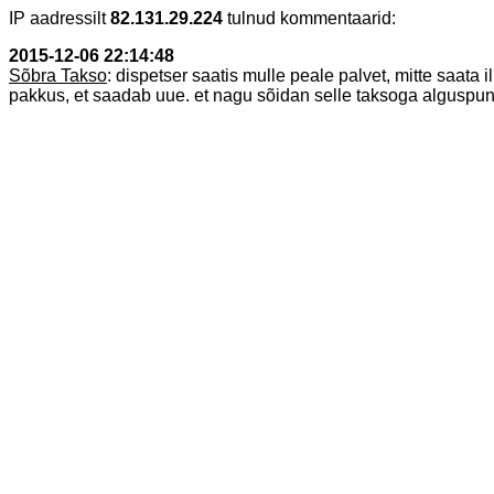
IP aadressilt
82.131.29.224
tulnud kommentaarid:
2015-12-06 22:14:48
Sõbra Takso
: dispetser saatis mulle peale palvet, mitte saata 
pakkus, et saadab uue. et nagu sõidan selle taksoga alguspunkti