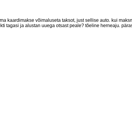
ilma kaardimakse võimaluseta taksot, just sellise auto. kui maksm
 tagasi ja alustan uuega otsast peale? tõeline herneaju. pärast 