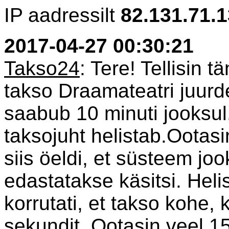
IP aadressilt
82.131.71.
2017-04-27 00:30:21
Takso24
: Tere! Tellisin 
takso Draamateatri juurde
saabub 10 minuti jooksul,
taksojuht helistab.Ootasin
siis öeldi, et süsteem jo
edastatakse käsitsi. Heli
korrutati, et takso kohe,
sekundit. Ootasin veel 15 