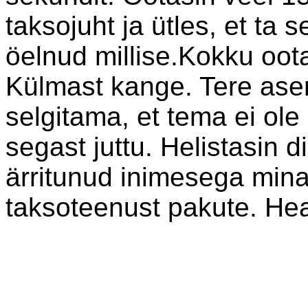
taksojuht ja ütles, et ta 
öelnud millise.Kokku oota
Külmast kange. Tere ase
selgitama, et tema ei ole
segast juttu. Helistasin di
ärritunud inimesega mina 
taksoteenust pakute. Hea