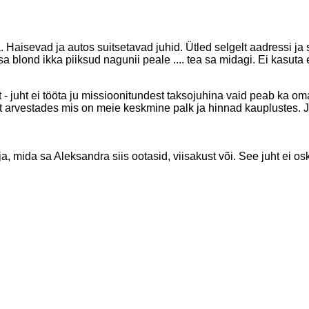
. Haisevad ja autos suitsetavad juhid. Ütled selgelt aadressi ja s
 blond ikka piiksud nagunii peale .... tea sa midagi. Ei kasuta 
t - juht ei tööta ju missioonitundest taksojuhina vaid peab ka 
t arvestades mis on meie keskmine palk ja hinnad kauplustes. J
, mida sa Aleksandra siis ootasid, viisakust või. See juht ei os