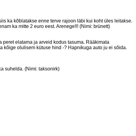
iis ka kõblatakse enne terve rajoon läbi kui koht üles leitakse.
enam ka mitte 2 euro eest. Arenege!!! (Nimi: brünett)
oma peret elatama ja arveid kodus tasuma. Rääkimata
a kõige olulisem kütuse hind -? Hapnikuga auto ju ei sõida.
ka suhelda. (Nimi: taksonirk)