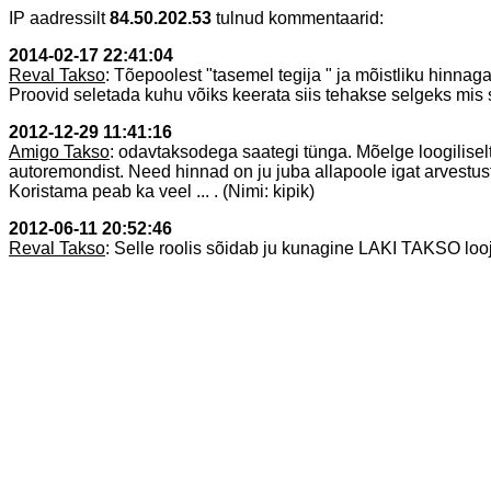
IP aadressilt
84.50.202.53
tulnud kommentaarid:
2014-02-17 22:41:04
Reval Takso
: Tõepoolest "tasemel tegija " ja mõistliku hinnaga
Proovid seletada kuhu võiks keerata siis tehakse selgeks mis sa
2012-12-29 11:41:16
Amigo Takso
: odavtaksodega saategi tünga. Mõelge loogilisel
autoremondist. Need hinnad on ju juba allapoole igat arvestus
Koristama peab ka veel ... . (Nimi: kipik)
2012-06-11 20:52:46
Reval Takso
: Selle roolis sõidab ju kunagine LAKI TAKSO looja