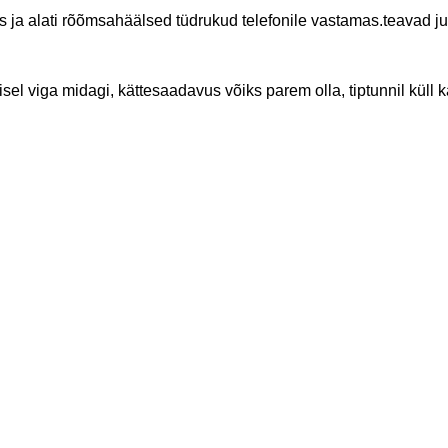
dus ja alati rõõmsahäälsed tüdrukud telefonile vastamas.teavad 
sel viga midagi, kättesaadavus võiks parem olla, tiptunnil küll kä