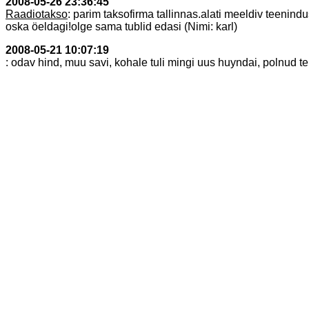
2008-05-26 23:36:45
Raadiotakso
: parim taksofirma tallinnas.alati meeldiv teenin
oska öeldagi!olge sama tublid edasi (Nimi: karl)
2008-05-21 10:07:19
: odav hind, muu savi, kohale tuli mingi uus huyndai, polnud tei