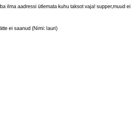
juba ilma aadressi ütlemata kuhu taksot vaja! supper,muud ei
tte ei saanud (Nimi: lauri)