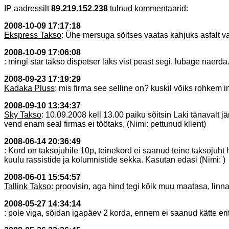
IP aadressilt
89.219.152.238
tulnud kommentaarid:
2008-10-09 17:17:18
Ekspress Takso
: Ühe mersuga sõitses vaatas kahjuks asfalt v
2008-10-09 17:06:08
: mingi star takso dispetser läks vist peast segi, lubage naerda
2008-09-23 17:19:29
Kadaka Pluss
: mis firma see selline on? kuskil võiks rohkem in
2008-09-10 13:34:37
Sky Takso
: 10.09.2008 kell 13.00 paiku sõitsin Laki tänavalt 
vend enam seal firmas ei töötaks, (Nimi: pettunud klient)
2008-06-14 20:36:49
: Kord on taksojuhile 10p, teinekord ei saanud teine taksojuht 
kuulu rassistide ja kolumnistide sekka. Kasutan edasi (Nimi: )
2008-06-01 15:54:57
Tallink Takso
: proovisin, aga hind tegi kõik muu maatasa, lin
2008-05-27 14:34:14
: pole viga, sõidan igapäev 2 korda, ennem ei saanud kätte eri