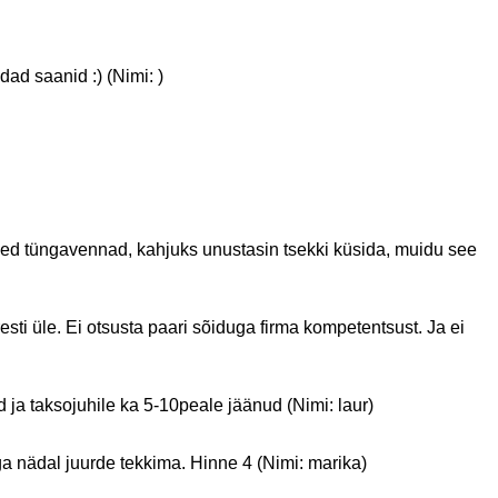
ad saanid :) (Nimi: )
ilised tüngavennad, kahjuks unustasin tsekki küsida, muidu see
sti üle. Ei otsusta paari sõiduga firma kompetentsust. Ja ei
ja taksojuhile ka 5-10peale jäänud (Nimi: laur)
iga nädal juurde tekkima. Hinne 4 (Nimi: marika)