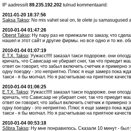
IP aadressilt
89.235.192.202
tulnud kommentaarid:
2011-01-20 18:37:56
Saksa Takso
: No mis vahet seal on, te olete ju samasugused ain
2010-01-04 01:47:26
Oberst Takso
: Ну пару раз не приежали по заказу, что сдел
нашел и этот сайт и другие фирмы. но все одно и то же. об
2010-01-04 01:07:19
E.T.X. Takso
: Уужасс!!!!! заказал такси подороже. они опо
кричать, что Сависаар не убирает снег, так что приедит ма
ответ он говорит, что забыл включить счетчик и примерно э
одну поездку - это неприятно. Плюс я еще замерз пока ж
такси - я бы молчал. Но я расчитываю на приятное качеств
2010-01-04 01:06:25
E.T.X. Takso
: Уужасс!!!!! заказал такси подороже. они опо
кричать, что Сависаар не убирает снег, так что приедит ма
ответ он говорит, что забыл включить счетчик и примерно э
одну поездку - это неприятно. Плюс я еще замерз пока ж
такси - я бы молчал. Но я расчитываю на приятное качеств
2010-01-04 00:53:18
Sõbra Takso
: Ну мне понравилось. Сказали 10 минут - был 