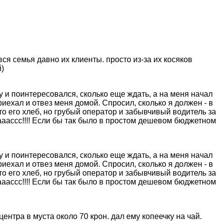
 вся семья давно их клиенты. просто из-за их косяков
й)
еру и поинтересовался, сколько еще ждать, а на меня начал
приехал и отвез меня домой. Спросил, сколько я должен - в
это его хлеб, но грубый оператор и забывчивый водитель за
ааассс!!!! Если бы так было в простом дешевом бюджетном
еру и поинтересовался, сколько еще ждать, а на меня начал
приехал и отвез меня домой. Спросил, сколько я должен - в
это его хлеб, но грубый оператор и забывчивый водитель за
ааассс!!!! Если бы так было в простом дешевом бюджетном
ентра в муста около 70 крон. дал ему копеечку на чай.