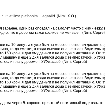
ult, et ilma plafoonita. Illegaalid. (Nimi: X.O.)
ал заранее. один раз опоздал на самолет. часто с ними езжу,
идно, что в дорогом такси косяков не меньше!!! (Nimi: Серге
здали на 10 минут. а я уже был на морозе. позвонил диспетч
шина, когда сможет, а когда именно она не знает. Водитель 
то 150 крон. я дал ему деньги и не получил квитанцию. Ок, 
дал машину и еще 2 дня валялся дома с температурой. УУУж
о, если плачу дороже!!! УУУжасссб! (Nimi: Сергей)
здали на 10 минут. а я уже был на морозе. позвонил диспетч
шина, когда сможет, а когда именно она не знает. Водитель 
то 150 крон. я дал ему деньги и не получил квитанцию. Ок, 
дал машину и еще 2 дня валялся дома с температурой. УУУж
о, если плачу дороже!!! УУУжасссб! (Nimi: Сергей)
у дома через 5. хорошо. приятный позитивный водитель. от ц