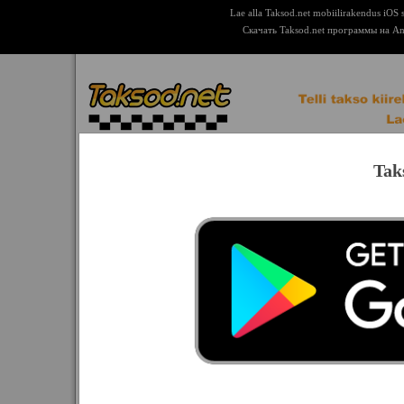
Lae alla Taksod.net mobiilirakendus iOS 
Скачать Taksod.net программы на An
Tak
Kiisu Takso
Valitud: Tallinn
Telefon:
+3726550777
Lisatelefonid: +3725065857,
Amigo Takso
+37253489985
BoNgo TaKso
E.T.X. Takso
Tegevusraadius: Tallinn ja Tallinnast
Eestimaa Takso
linnapiirini ettesõit tasuta)
Euro Takso
Reisijakohti autodes: 4 - 7
I.R. Takso
Ettevõtte lisategevused: Lastele tran
Krooni Takso
või huviringi (saatjaks naisterahvas),
Magellan Takso
vedu, Transporditeenus, tööliste ko
Maksitakso
koolitus, Saate saata kingitusi, lilli 