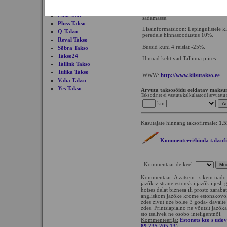
Linnaeksukursioonid ka Tallinnast v
Pere Takso
juhi saab tellida väliskülalistele va
Pink Taxi
sadamasse.
Pluss Takso
Lisainformatsioon: Lepingulistele kli
Q-Takso
peredele hinnasoodustus 10%.
Reval Takso
Bussid kuni 4 reisiat -25%.
Sõbra Takso
Takso24
Hinnad kehtivad Tallinna piires.
Tallink Takso
Tulika Takso
WWW:
http://www.kiisutakso.ee
Vaba Takso
Yes Takso
Arvuta taksosõidu eeldatav maks
Taksod.net ei vastuta kalkulaatoril arvutatu
km
Kasutajate hinnang taksofirmale:
1.5
Kommenteeri/hinda taksof
Kommentaaride keel:
Kommentaar:
A zatsem i s kem nado 
jazõk v strane estonskii jazõk i jesli
hotses delat biznesa ili prosto zarab
angliskom jazõke krome estonskovo. 
zdes zivut uze bolee 3 goda- davaite 
zdes. Printsiapialno ne võutsit jazõk
sto tselivek ne osobo inteligentnõi.
Kommenteerija:
Estonets kto s udov
89.235.205.13
)