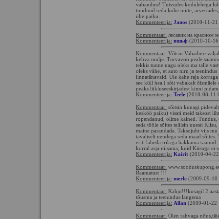
vabandust! Tutvudes kodulehega lub
tundnud seda kohe mitte, arvestades,
ühe paiku.
Kommenteerija:
Janos
(2010-11-21
Kommentaar:
лесавик на красном м
Kommenteerija:
вшьф
(2010-10-16
Kommentaar:
Võtsin Vabaduse väljaku
kehva mulje. Turvavöö peale saamiseg
tekkis tunne nagu oleks ma talle vas
oleks vähe, et auto niru ja teenindus
linnatänavaid. Üle kahe raja korrag
see küll hea ( sõit vabakalt õismäele 
peaks liikluseeskirjadest kinni pidama
Kommenteerija:
Teele
(2010-08-11 
Kommentaar:
sõitsin kunagi pidevalt
kesköö paiku) visati meid taksost liht
ropendanud, olime kained. Tundus, e
seda tööle sõites tellisin uuesti Kiis
maine parandada. Taksojuht viis mu 
tavaliselt nendega seda maad sõites.
eriti laheda trikiga hakkama saanud. K
korral asja niisama, kuid Kiisuga ei 
Kommenteerija:
Kairit
(2010-04-22
Kommentaar:
www.sooduskupong.ee s
Raamatust !!!
Kommenteerija:
merle
(2009-09-10 
Kommentaar:
Kahju!!!kusagil 2 aasta
tõusma ja teenindus langema
Kommenteerija:
Allan
(2009-01-22 
Kommentaar:
Olen rahvaga nõus,täie