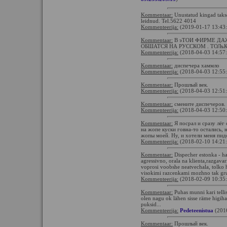
Kommentaar:
Unustatud kingad taks
leidnud. Tel.5622 4014
Kommenteerija:
(2019-01-17 13:43
Kommentaar:
В эТОИ ФИРМЕ Д
ОБШАТСЯ НА РУССКОМ . ТОЛъК
Kommenteerija:
(2018-04-03 14:57
Kommentaar:
диспечера хаммло
Kommenteerija:
(2018-04-03 12:55
Kommentaar:
Прошлый век.
Kommenteerija:
(2018-04-03 12:51
Kommentaar:
смените диспечеров.
Kommenteerija:
(2018-04-03 12:50
Kommentaar:
Я посрал и сразу лёг 
на жопе куски говна-то остались, н
жопы моей. Ну, и хотели меня пид
Kommenteerija:
(2018-02-10 14:21
Kommentaar:
Dispecher estonka - ha
agressivno, orala na klienta,razgava
voprosi voobshe neatvechala, tolko h
visokimi razcenkami mozhno tak grub
Kommenteerija:
(2018-02-09 10:35
Kommentaar:
Puhas munni kari telli
olen nagu ok lähen sisse räme higihais
puksid...
Kommenteerija:
Pedeteenistua
(201
Kommentaar:
Прошлый век.