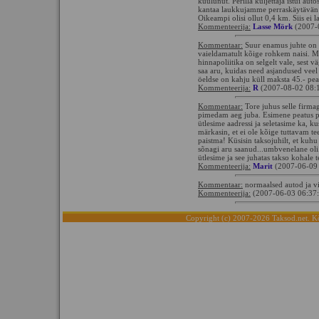
kuulunut. Perillä kuljettaja istui au
kantaa laukkujamme perraskäytävän a
Oikeampi olisi ollut 0,4 km. Siis ei 
Kommenteerija:
Lasse Mörk
(2007-
Kommentaar:
Suur enamus juhte on e
vaieldamatult kõige rohkem naisi. Mu
hinnapoliitika on selgelt vale, sest v
saa aru, kuidas need asjandused veel v
öeldse on kahju küll maksta 45.- peal
Kommenteerija:
R
(2007-08-02 08:
Kommentaar:
Tore juhus selle firma
pimedam aeg juba. Esimene peatus pi
ütlesime aadressi ja seletasime ka, k
märkasin, et ei ole kõige tuttavam tee
paistma! Küsisin taksojuhilt, et kuhu 
sõnagi aru saanud...umbvenelane oli. 
ütlesime ja see juhatas takso kohale te
Kommenteerija:
Marit
(2007-06-09
Kommentaar:
normaalsed autod ja vi
Kommenteerija:
(2007-06-03 06:37
Copyright (c) 2007-2026 Taksod.net. Kõ