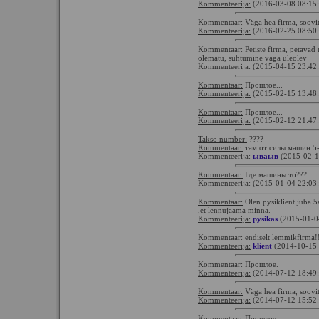
Kommenteerija:
(2016-03-08 08:15
Kommentaar:
Väga hea firma, soovi
Kommenteerija:
(2016-02-25 08:50
Kommentaar:
Petiste firma, petavad n
olematu, suhtumine väga üleolev
Kommenteerija:
(2015-04-15 23:42
Kommentaar:
Прошлое...
Kommenteerija:
(2015-02-15 13:48
Kommentaar:
Прошлое...
Kommenteerija:
(2015-02-12 21:47
Takso number:
????
Kommentaar:
там от силы машин 5-
Kommenteerija:
ываыв
(2015-02-1
Kommentaar:
Где машины то???
Kommenteerija:
(2015-01-04 22:03
Kommentaar:
Olen pysiklient juba 5a
,et lennujaama minna.
Kommenteerija:
pysikas
(2015-01-0
Kommentaar:
endiselt lemmikfirma!
Kommenteerija:
klient
(2014-10-15 
Kommentaar:
Прошлое.
Kommenteerija:
(2014-07-12 18:49
Kommentaar:
Väga hea firma, soovi
Kommenteerija:
(2014-07-12 15:52
Kommentaar:
Прошлое.