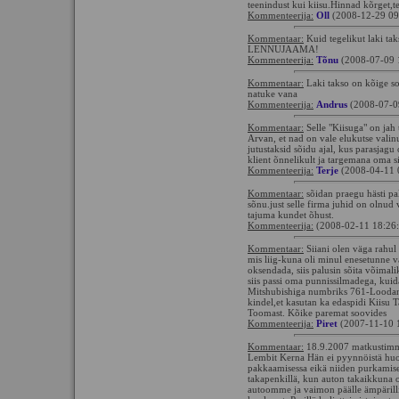
teenindust kui kiisu.Hinnad kõrget,t
Kommenteerija:
Oll
(2008-12-29 09
Kommentaar:
Kuid tegelikut laki t
LENNUJAAMA!
Kommenteerija:
Tõnu
(2008-07-09 
Kommentaar:
Laki takso on kõige s
natuke vana
Kommenteerija:
Andrus
(2008-07-0
Kommentaar:
Selle "Kiisuga" on jah t
Arvan, et nad on vale elukutse valin
jutustaksid sõidu ajal, kus parasjagu
klient õnnelikult ja targemana oma s
Kommenteerija:
Terje
(2008-04-11 
Kommentaar:
sõidan praegu hästi pal
sõnu.just selle firma juhid on olnud
tajuma kundet õhust.
Kommenteerija:
(2008-02-11 18:26
Kommentaar:
Siiani olen väga rahul 
mis liig-kuna oli minul enesetunne väg
oksendada, siis palusin sõita võimali
siis passi oma punnissilmadega, kuid
Mitshubishiga numbriks 761-Loodan 
kindel,et kasutan ka edaspidi Kiisu 
Toomast. Kõike paremat soovides
Kommenteerija:
Piret
(2007-11-10 
Kommentaar:
18.9.2007 matkustimme 
Lembit Kerna Hän ei pyynnöistä huo
pakkaamisessa eikä niiden purkamises
takapenkillä, kun auton takaikkuna ol
autoomme ja vaimon päälle ämpärillis