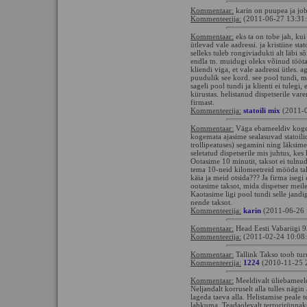
Kommentaar:
karin on puupea ja jo
Kommenteerija:
(2011-06-27 13:31
Kommentaar:
eks ta on tobe jah, kui
ütlevad vale aadressi. ja kristiine sta
selleks tuleb rongiviadukti alt läbi sõ
endla tn. muidugi oleks võinud töötava
kliendi viga, et vale aadressi ütles. 
puudulik see kord. see pool tundi, mi
sageli pool tundi ja klienti ei tulegi,
kiirustas. helistanud dispetserile var
firmast.
Kommenteerija:
statoili mix
(2011-0
Kommentaar:
Väga ebameeldiv kogemus
kogemata ajasime sealasuvad statoilid
trollipeatuses) segamini ning läksim
seletatud dispetserile mis juhtus, kes 
Ootasime 10 minutit, taksot ei tulnud. 
tema 10-neid kilomeetreid mööda talli
käia ja meid otsida??? Ja firma isegi
ootasime taksot, mida dispetser meile 
Kaotasime ligi pool tundi selle jand
nende taksot.
Kommenteerija:
karin
(2011-06-26 
Kommentaar:
Head Eesti Vabariigi 9
Kommenteerija:
(2011-02-24 10:08
Kommentaar:
Tallink Takso toob tur
Kommenteerija:
1224
(2010-11-25 
Kommentaar:
Meeldivalt üliebameel
Neljandalt korruselt alla tulles nägin
lageda taeva alla. Helistamise peale t
lahkuma. Teadaolevalt terrorirünnakut