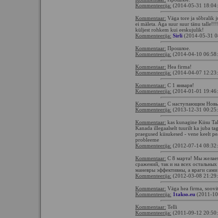
Kommenteerija:
(2014-05-31 18:04
Kommentaar:
Väga tore ja sõbralik 
ei mäleta. Aga suur suur tänu talle!!!!
küljest rohkem kui eeskujulik!
Kommenteerija:
Sirli
(2014-05-31 0
Kommentaar:
Прошлое.
Kommenteerija:
(2014-04-10 06:58
Kommentaar:
Hea firma!
Kommenteerija:
(2014-04-07 12:23
Kommentaar:
С 1 января!
Kommenteerija:
(2014-01-01 19:46
Kommentaar:
С наступающим Новы
Kommenteerija:
(2013-12-31 00:25
Kommentaar:
kas kunagine Kiisu T
Kanada illegaalselt tuurilt ka juba t
praegused kiisukesed - vene keelt pe
probleeme
Kommenteerija:
(2012-07-14 08:32
Kommentaar:
C 8 марта! Мы желаем
сражений, так и на всех остальны
маневры эффективны, а враги сами
Kommenteerija:
(2012-03-08 21:29
Kommentaar:
Väga hea firma, soovi
Kommenteerija:
1takso.eu
(2011-10
Kommentaar:
Telli
Kommenteerija:
(2011-09-12 20:50