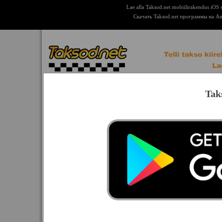
Lae alla Taksod.net mobiilirakendus iOS 
Скачать Taksod.net программы на An
Tak
S-Pro Takso
Valitud: Tallinn
Telefon:
+3726101102
Lisatelefonid: +37253429717,
Amigo Takso
+3726101234
BoNgo TaKso
E.T.X. Takso
Tegevusraadius: Oleme nõus sõitma l
Eestimaa Takso
Reisijakohti autodes: kuni 8
Euro Takso
I.R. Takso
Ettevõtte lisategevused: Resijate veo
Krooni Takso
külalistele.
Magellan Takso
WWW:
http://www.s-pro.ee
Maksitakso