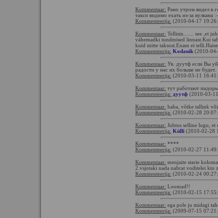
Kommentaar:
Рано утром видел в г
такси видимо ехать из-за вулкана :-
Kommenteerija:
(2010-04-17 19:26
Kommentaar:
Tellisin....... see ,et j
vähemadki tundmised linnast.Kui tahan
kuid mitte taksost.Enam ei telli.Haise
Kommenteerija:
Kodanik
(2010-04-
Kommentaar:
Ув. дуутф если Вы уй
радости у нас их больше не будет.
Kommenteerija:
(2010-03-11 16:41
Kommentaar:
тут работают пидоры
Kommenteerija:
дуутф
(2010-03-11
Kommentaar:
haha, võtke tallink või 
Kommenteerija:
(2010-02-28 20:07
Kommentaar:
Juhtus selline lugu, et
Kommenteerija:
Külli
(2010-02-28 
Kommentaar:
****
Kommenteerija:
(2010-02-27 11:49
Kommentaar:
menjaite starie kolomagi
2.vsjotaki nada nabrat voditelei kto 
Kommenteerija:
(2010-02-24 00:27
Kommentaar:
Loomad!!
Kommenteerija:
(2010-02-15 17:55
Kommentaar:
ega pole ju midagi tah
Kommenteerija:
(2009-07-15 07:21