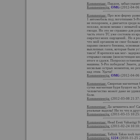
Kommentaar:
Пардон, забыл указат
Kommenteerija:
OMG
(2012-04-06
Kommentaar:
Про всю фирму развод
1 автомобиль под логотипами S-Pro
не похоронен, а двигается среди на
похоже, возили мешки с немытой к
гвозди. Но это не страшно-для раз
часть этого ТС уже состояла из к
омрачил моих ощущений.. Но я реа
что мой организм не смог больше
парами свежего бензина, основная 
выхлопных газов, которые были ус
такси! Я крепился как мог- задер
открывал окошко (консистенция ки
итоге я сдался. Попросил останови
машины. S-Pro победила! Знаете, 
несколько острых моментов, но ре
над этим. Удачи!
Kommenteerija:
OMG
(2012-04-06
Kommentaar:
Свирепая магнитная б
сутки магнитная буря бушует на З
человечество может даже не удивл
боли.
Kommenteerija:
(2012-03-08 21:37
Kommentaar:
Да заткнитесь все! С
реальные вадилы! Ни то что в дру
Kommenteerija:
(2011-03-15 10:25
Kommentaar:
Head Eesti Vabariigi 9
Kommenteerija:
(2011-02-24 10:10
Kommentaar:
Tallink Takso toob tur
Kommenteerija:
1224
(2010-11-25 