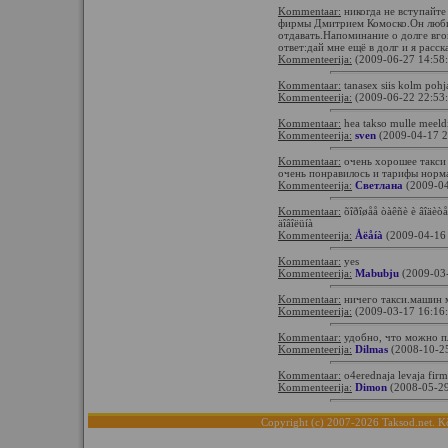
Kommentaar:
никогда не вступайте
фирмы Дмитрием Комоско.Он любит
отдавать.Напоминание о долге вгон
ответ:дай мне ещё в долг и я расс
Kommenteerija:
(2009-06-27 14:58
Kommentaar:
tanasex siis kolm pohja
Kommenteerija:
(2009-06-22 22:53
Kommentaar:
hea takso mulle meeldi
Kommenteerija:
sven
(2009-04-17 2
Kommentaar:
очень хорошее такси 
очень понравилось и тарифы норм
Kommenteerija:
Светлана
(2009-04
Kommentaar:
õîðîøåå òàêñè è âîäèòå
äîâîëüíà
Kommenteerija:
Åëåíà
(2009-04-16
Kommentaar:
yes
Kommenteerija:
Mabubju
(2009-03-
Kommentaar:
ничего такси.машин 
Kommenteerija:
(2009-03-17 16:16
Kommentaar:
удобно, что можно п
Kommenteerija:
Dilmas
(2008-10-25
Kommentaar:
o4erednaja levaja firm
Kommenteerija:
Dimon
(2008-05-29
Copyright (c) 2007-2026 Taksod.net. Kõ