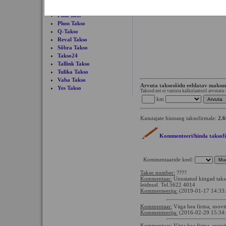
Pere Takso
Pink Taxi
Pluss Takso
Q-Takso
Reval Takso
Sõbra Takso
Takso24
Tallink Takso
Tulika Takso
Vaba Takso
Arvuta taksosõidu eeldatav maks
Yes Takso
Taksod.net ei vastuta kalkulaatoril arvutatu
km
Kasutajate hinnang taksofirmale:
2.6
Kommenteeri/hinda taksof
Kommentaaride keel:
Takso number:
????
Kommentaar:
Unustatud kingad taks
leidnud. Tel.5622 4014
Kommenteerija:
(2019-01-17 14:33
Kommentaar:
Väga hea firma, soovi
Kommenteerija:
(2016-02-29 15:34
Kommentaar:
Väga hea firma, soovi