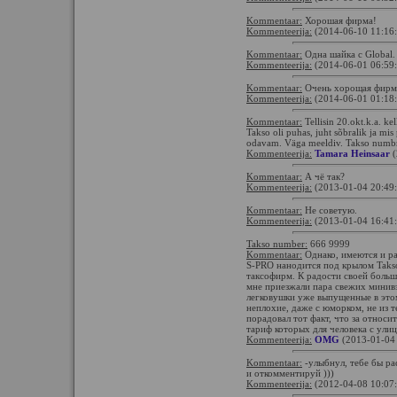
Kommentaar:
Хорошая фирма!
Kommenteerija:
(2014-06-10 11:16
Kommentaar:
Одна шайка с Global.
Kommenteerija:
(2014-06-01 06:59
Kommentaar:
Очень хорощая фирм
Kommenteerija:
(2014-06-01 01:18
Kommentaar:
Tellisin 20.okt.k.a. kel
Takso oli puhas, juht sõbralik ja mis 
odavam. Väga meeldiv. Takso numbrit 
Kommenteerija:
Tamara Heinsaar
(
Kommentaar:
А чё так?
Kommenteerija:
(2013-01-04 20:49
Kommentaar:
Не советую.
Kommenteerija:
(2013-01-04 16:41
Takso number:
666 9999
Kommentaar:
Однако, имеются и ра
S-PRO нанодится под крылом Takso
таксофирм. К радости своей больш
мне приезжали пара свежих минивэ
легковушки уже выпущенные в этом
неплохие, даже с юморком, не из т
порадовал тот факт, что за относи
тариф которых для человека с улиц
Kommenteerija:
OMG
(2013-01-04
Kommentaar:
-улыбнул, тебе бы ра
и откомментируй )))
Kommenteerija:
(2012-04-08 10:07