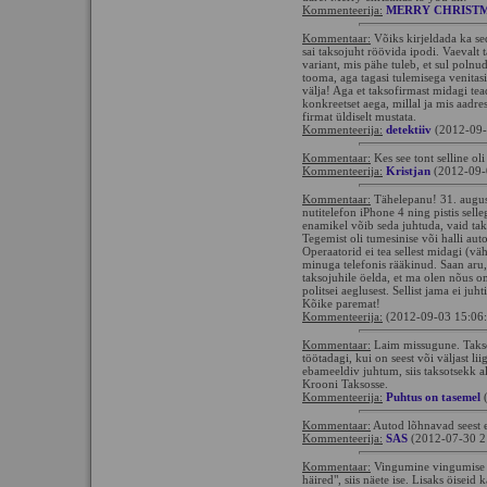
Kommenteerija:
MERRY CHRIST
Kommentaar:
Võiks kirjeldada ka se
sai taksojuht röövida ipodi. Vaevalt 
variant, mis pähe tuleb, et sul polnud
tooma, aga tagasi tulemisega venitasid
välja! Aga et taksofirmast midagi te
konkreetset aega, millal ja mis aadres
firmat üldiselt mustata.
Kommenteerija:
detektiiv
(2012-09-
Kommentaar:
Kes see tont selline oli
Kommenteerija:
Kristjan
(2012-09-
Kommentaar:
Tähelepanu! 31. august
nutitelefon iPhone 4 ning pistis sel
enamikel võib seda juhtuda, vaid taks
Tegemist oli tumesinise või halli auto
Operaatorid ei tea sellest midagi (vä
minuga telefonis rääkinud. Saan aru,
taksojuhile öelda, et ma olen nõus 
politsei aeglusest. Sellist jama ei juh
Kõike paremat!
Kommenteerija:
(2012-09-03 15:06
Kommentaar:
Laim missugune. Taksod
töötadagi, kui on seest või väljast lii
ebameeldiv juhtum, siis taksotsekk al
Krooni Taksosse.
Kommenteerija:
Puhtus on tasemel
(
Kommentaar:
Autod lõhnavad seest 
Kommenteerija:
SAS
(2012-07-30 2
Kommentaar:
Vingumine vingumise p
häired", siis näete ise. Lisaks öiseid 