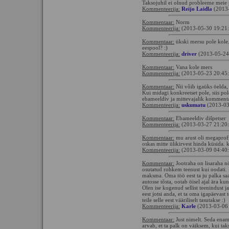
Taksojuhil ei olnud probleeme meie 
Kommenteerija:
Reijo Laidla
(2013-
Kommentaar:
Norm
Kommenteerija:
(2013-05-30 19:21
Kommentaar:
ükski mersu pole kole
eespool? :)
Kommenteerija:
driver
(2013-05-24
Kommentaar:
Vana kole mers
Kommenteerija:
(2013-05-23 20:45
Kommentaar:
Nii võib igaüks öelda,
Kui midagi konkreetset pole, siis pole
ebameeldiv ja mittevajalik kommenta
Kommenteerija:
uskumatu
(2013-03
Kommentaar:
Ebameeldiv dišpetser
Kommenteerija:
(2013-03-27 21:20
Kommentaar:
mu arust oli megaproff 
oskas mitte ülikirvest hinda küsida. kõ
Kommenteerija:
(2013-03-09 04:40
Kommentaar:
Jootraha on lisaraha nö
osutatud rohkem teenust kui oodati. L
maksma. Oma töö eest ta ju palka saab
autosse tõsta, ootab öisel ajal ära ku
Olen ise kogenud sellist teenindust ja 
eest jotsi anda, et ta oma igapäevast
teile selle eest vääriliselt tasutakse :)
Kommenteerija:
Karle
(2013-03-06
Kommentaar:
Just nimelt. Seda enam
arvab, et ta palk on väiksem, kui tak