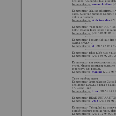
kesklinna. Aga tundus liialt pingutatu
Kommenteerija:
nõmme-kesklinn
(2
Kommentaar:
Jah, iga taksofirma ei 
vastu. Kuid viie minutiga Nõmmelt ke
ohtlik ja riskantne!
Kommenteerija:
ei ole turvaline
(20
Kommentaar:
Väga super! Kell 4 öö
lihtne. Krooni Takso kohal 5 minutiga
Kommenteerija:
(2012-04-08 04:35
Kommentaar:
Soovime kõigile dispet
NAISTEPÄEVA!
Kommenteerija:
:)
(2012-03-08 08:
Kommentaar:
takso tuleb hästi väljak
Kommenteerija:
(2012-03-02 23:19
Kommentaar:
нет возможности зака
утро). Многие фирмы предлагают т
аэропорту или вокзале.
Kommenteerija:
Марина
(2012-03-
Takso number:
mersu
Kommentaar:
Jätsin taksosse Guessi
kesklinnast LUIGELE kella 6 paiku 
57703755 Triin
Kommenteerija:
Triin
(2012-01-01 
Kommentaar:
HEAD UUT AASTAT
Kommenteerija:
2012
(2012-01-01 
Kommentaar:
Taksojuhid ise osutavad
piirdub seadmete rendiga /auto, plaf
Kommenteerija:
(2011-12-04 00:13