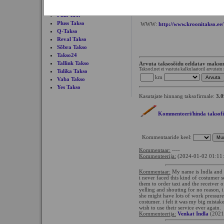
autoga. Krooni Taksost saad tellida 
Pere Takso
väikebussi (kuni 8 inimest). Samuti
pikemateks ärisõitudeks.
Pink Taxi
Pluss Takso
WWW:
http://www.kroonitakso.ee/
Q-Takso
Reval Takso
Sõbra Takso
Takso24
Tallink Takso
Arvuta taksosõidu eeldatav maks
Taksod.net ei vastuta kalkulaatoril arvutatu
Tulika Takso
km
Vaba Takso
Yes Takso
Kasutajate hinnang taksofirmale:
3.0
Kommenteeri/hinda taksof
Kommentaaride keel:
Kommentaar:
----
Kommenteerija:
(2024-01-02 01:11
Kommentaar:
My name is Indla and i
i never faced this kind of costumer s
them to order taxi and the receiver o
yelling and shouting for no reason, 
she might have lots of work pressure
costumer. i felt it was my big mistak
wish to use their service ever again.
Kommenteerija:
Venkat Indla
(2021