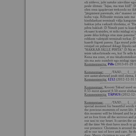
oli nitševo, juht natuke närviline eg
peale ühmas: "Jajaa, ma tean küll" :D
olen oma igapäevast teekonda no ikka
"järgmisest paremale, eks" maneer o
kuhu vaja. Kõhutäie muiata sain ma si
kindalaekast terminali välja kangutas 
hakkas juba vaikselt tõrelema, et "Hak
pihta hakkab :D Nimelt pani ta kaardi t
ekraani kratsides, et miks midagi ei t
peate ikka kiibiga otsa sisse panema"
rohkem valetpidi terminali torkas :D
kaardi õigesti panna. Ega muud pole
reisijad on pidanud ikkagi lõpuks sul
"HAKKAB JÄLLE PIHTA" :D Nii et Kro
teiste taksofirmade ees, kui Te selle 
Kuna ma usun, et mu tänahommikune k
siis ma auto numbrit ega midagi täp
Kommenteerija:
Pille
(2013-01-29 1
Kommentaar:
____/TAXI\___ [___(
sest aastavahetusel peab tööl olema, k
Kommenteerija:
1212
(2012-12-31 
Kommentaar:
Krooni Taksol uued so
0.55 eurot ajatariif 9.50 eurot sõidu
Kommenteerija:
TÄPSUS
(2012-12-
Kommentaar:
____/TAXI\___ [___(
special moment for beautiful words to
the precious moments of sweet life. 
this moment will be blessed and be p
set us free from all the sorrows and
our taxi to our heart. It carries the
all the time We dont have much to gi
our presence. Christmas is around the
all to our taxi of love and care. So 
dare. Merry christmas to you all!