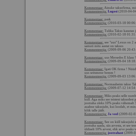
Kommentaar:
Ainuke taksofirma, mis
Kommenteerija:
Lugosi
(2010-04-04
Kommentaar:
pask
Kommenteerija:
(2010-03-18 00:06
Kommentaar:
Tulika Takso kasutan j
Kommenteerija:
(2010-02-18 01:31
Kommentaar:
see "uus" Lexus on 2 aa
samuti mitu aastat on taksos
Kommenteerija:
(2009-09-06 20:43
Kommentaar:
uus Mersedes E klass !
Kommenteerija:
(2009-09-04 18:18
Kommentaar:
Igati OK firma ! Nüüd 
uus seitsmene bemm !
Kommenteerija:
(2009-09-03 13:06
Kommentaar:
Normaalseim takso Tal
Kommenteerija:
(2009-07-12 14:54
Kommentaar:
Miks peaks selle numbr
küll. Aga miks see teistest taksodest 
jootraha oleks 10% peaks vähemalt 3
auahne taksojuht, kui loodab, et ming
kõik talle jääb.
Kommenteerija:
Ja veel
(2009-02-0
Kommentaar:
See on küll taksojuhi e
jootraha saada, siis arvesta, et see t
üldiselt 10% arvest, ehk arve peaks 
Kommenteerija:
jootrahast
(2009-0