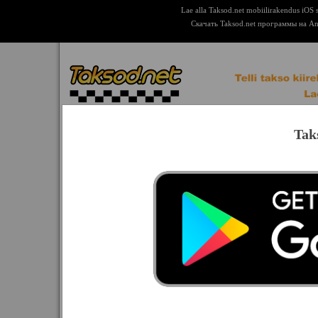
Lae alla Taksod.net mobiilirakendus iOS 
Скачать Taksod.net программы на An
Tak
Krooni Takso
Valitud: Tallinn
Telefon:
1212
Telefon 2:
+3726381212
Kaardimakse võimalus: jah
Amigo Takso
BoNgo TaKso
Tegevusraadius: Tallinn ja Tallinnast
E.T.X. Takso
Autopargi suurus: 60
Eestimaa Takso
Euro Takso
Automargid: Renault Laguna II (w
Scenic, Toyota Avensis, Nissan Prim
I.R. Takso
Krooni Takso
Ettevõtte lisategevused: Puksiirabi
Magellan Takso
Lisainformatsioon: Krooni Takso lo
Maksitakso