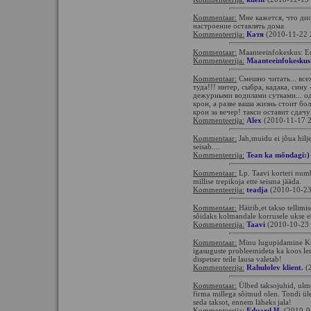
Kommentaar:
Мне кажется, что дис
настроение оставлять дома
Kommenteerija:
Катя
(2010-11-22 
Kommentaar:
Maanteeinfokeskus: Ees
Kommenteerija:
Maanteeinfokeskus
Kommentaar:
Смешно читать... все
туда!!! интер, сыбра, кадака, сину
дежурными водилами сутками... о
крон, а разве ваша жизнь стоит б
крон за вечер! такси оставит сдач
Kommenteerija:
Alex
(2010-11-17 2
Kommentaar:
Jah,muidu ei jõua hilje
seisab....
Kommenteerija:
Tean ka mõndagi:)
Kommentaar:
Lp. Taavi korteri numbr
millise trepikoja ette seisma jääda.
Kommenteerija:
teadja
(2010-10-23
Kommentaar:
Häirib,et takso tellimi
sõidaks kolmandale korrusele ukse et
Kommenteerija:
Taavi
(2010-10-23 
Kommentaar:
Minu lugupidamine Kroo
igasuguste probleemideta ka koos le
dispetser teile lausa valetab!
Kommenteerija:
Rahulolev klient.
(2
Kommentaar:
Ülbed taksojuhid, ulm
firma millega sõitnud olen. Tondi üle
seda taksot, ennem läheks jala!
Kommenteerija:
Eduard H.
(2010-0