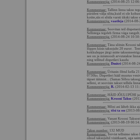
Kommenteerija:
(2014-08-25 12:06
Kommentaar:
Tallinn linna takso te
piiridest välja sõita,kuid ei ole koh
kotite,siis ei sõida varsti ükski takso
Kommenteerija:
vaatleja
(2014-08-
Kommentaar:
Soovitan teil dispetseri
Sellistega tegeleb firma väga rangelt.
Kommenteerija:
(2014-08-24 10:50
Kommentaar:
Täna sõitsin Krooni t
lõppes küsis taksojuht 20 eurot . T
kokkuleppe järgi mitte taksomeetri
see on ja mismoodi arvutatakse linn
ning tellitud dispetšeri kaudu
Kommenteerija:
Dmitri
(2014-08-24
Kommentaar:
Üritasin õhtul kella 2
0730ks. Dispetšeri hääl muutus veniva
täpset täitmist... (Samas Sõbra taks
selleni, et soovisin taksot tellida linna
Kommenteerija:
R.
(2014-02-13 11:
Kommentaar:
HÄID JÕULUPÜHI j
Kommenteerija:
Krooni Takso
(201
Kommentaar:
Mõni asi läheb ikka aj
Kommenteerija:
tõsi ta on
(2013-08
Kommentaar:
Vanast Krooni Taksost 
Kommenteerija:
(2013-08-19 00:14
Takso number:
132 MUD
Kommentaar:
Tervist tellisime takso
olnud taksojuhil visiitkaarti, aga sai