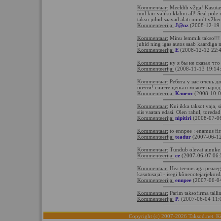
Kommentaar:
Meeldib v2ga! Kasutas
mul kiir valiku klahvi all! Seal pole
takso juhid saavad alati minult v2hem
Kommenteerija:
J@nz
(2008-12-19 
Kommentaar:
Minu lemmik takso!!! A
juhid ning igas autos saab kaardiga 
Kommenteerija:
E
(2008-12-12 22:
Kommentaar:
ну я бы не сказал чт
Kommenteerija:
(2008-11-13 19:14
Kommentaar:
Ребята у вас очень д
почти! снизте цены и может народ
Kommenteerija:
Клиент
(2008-10-0
Kommentaar:
Kui ikka taksot vaja, si
siis vaatan edasi. Olen rahul, toredad
Kommenteerija:
nipitiri
(2008-07-06
Kommentaar:
to ennpee : enamus firm
Kommenteerija:
teadur
(2007-06-12
Kommentaar:
Tundub olevat ainuke 
Kommenteerija:
ee
(2007-06-07 06:
Kommentaar:
Hea teenus aga peaaegu
kasutusajal - isegi kõneootejärjekord
Kommenteerija:
ennpee
(2007-06-04
Kommentaar:
Parim taksofirma tallin
Kommenteerija:
P.
(2007-06-04 11:
Copyright (c) 2007-2026 Taksod.net. Kõ