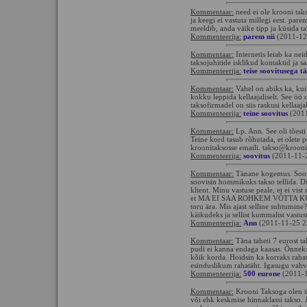
Kommentaar:
need ei ole krooni takso
ja keegi ei vastuta millegi eest. pare
meeldib, anda väike tipp ja küsida ta
Kommenteerija:
parem nii
(2011-12
Kommentaar:
Internetis leiab ka nei
taksojuhitide isklikud kontaktid ja s
Kommenteerija:
teise soovitusega t
Kommentaar:
Vahel on abiks ka, kui 
kokku leppida kellaajaliselt. See öö 
taksofirmadel on siis raskusi kellaajal
Kommenteerija:
teine soovitus
(2011
Kommentaar:
Lp. Ann. See oli tõesti
Teine kord tasub rõhutada, et olete pü
kroonitaksosse emaili. takso@krooni
Kommenteerija:
soovitus
(2011-11-
Kommentaar:
Tänane kogemus. Soov
soovisin hommikuks takso tellida. Di
klient. Minu vastuse peale, et ei vis
et MA EI SAA ROHKEM VÕTTA KU
toru ära. Mis ajast selline suhtumine
käikudeks ja sellist kummalist vastus
Kommenteerija:
Ann
(2011-11-25 2
Kommentaar:
Täna taheti 7 eurost ta
pudi ei kanna endaga kaasas. Õnnek
kõik korda. Hoidsin ka korraks rahat
esinduslikum rahatäht. Igasugu vahva
Kommenteerija:
500 eurone
(2011-1
Kommentaar:
Krooni Taksoga olen ül
või ehk keskmise hinnaklassi takso. 