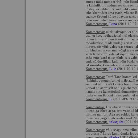
autoga mille number 445, juht õiend
ja kahjulik protseduur see talle on 
midagi ei öeldud. Bossid, tehke oma t
taha klientidest ilma jääda, või siis
ega see Krooni kõige odavam takso p
odavamat juba! Kaardimakse on üks t
Kommenteerija:
Liina
(2011-10-07 
Kommentaar:
ükski taksojuht ei tule
usu, et keegi pühapäevaõhtul oleks sed
60km tunnis sõit on täiesti normaalne
möödutakse, ei ole midagi erilist. k
kiiresti, siis võib vales reas seistes
on kindlasti arvestatud kõigi teiste
võib teine kord kiita taksojuhti hea s
seda teine kord taksojuhile, siis valib
enda sõidustiiliga, kuid võin öelda, e
taksoroolis. kena edaspidist taksotee
Kommenteerija:
L.-le
(2011-09-19 1
Kommentaar:
Tere! Täna hommikul k
(kahjuks autonumbrit ei mäleta...!) oli
eelmisel õhtul (või ka täna hommikul!
kõrval on äärmiselt ohtlik ja ebameel
kandis ning ka möödasõidumanöövrid 
osaks enam Krooni Takso puhul ei s
Kommenteerija:
L.
(2011-09-19 15:
Kommentaar:
Dispetseril on reede öös
kliendiga läheb aega, eriti väsinud k
isikliku numbri. Aga see eeldab ka, et
linnaosast järgi tuleb reede öösel. M
Kommenteerija:
taksojuht
(2011-04
Kommentaar:
võik snagu oma tellimus 
proovisin 7 korda kuni lõpuks loobus
Kommenteerija:
dfgdsg
(2011-04-02