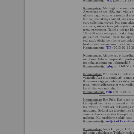
Kommenteerija:
WK
(2013-02-13 0
Kommentaar:
Muidugi pole see jootr
Ameerikas on see 15%, meil võiks olla
näitaks nagu, et sulle ta teenus ei m
Kui sa juba taksoga sõidad, siis vae
euro sulle liiga teevad. Kui sinu ta
arvutada, siis see taksojuhile jääv os
tema teenistusest. Näiteks, kui iga kli
100-200 eurot selle pealt lisaks. Teg
juuksuritel, restorani, baari töötajat
seal tasub öösiti jne kliente teenind
heatujuliselt teenindama. Tasub mõtel
Kommenteerija:
TIP
(2013-02-12 2
Kommentaar:
Ainuke asi, et kaardig
unustama. Info on kopeeritud porta
jootraha andmine on kohustuslik?
Kommenteerija:
`gbg
(2013-02-12 1
Kommentaar:
Probleemi kui sellist te
vaatepilt. Aga mis puudutab jootraha, 
Kusjuures väga paljudes (ka söögiko
jätta, ilmselt sellepärast ei mõelnud
kord juba tean mis teha :)
Kommenteerija:
Pille
(2013-01-29 1
Kommentaar:
Hea Pille. Kahju jah, et
komejanti teeb. Kaardimaksed on väg
tasumiseks. Ainuke asi, et kaardiga 
unustama. Seda ei saa taksojuht ise 
summa. Lisaks soovitan taksojuhile j
maksma. Kui probleeme tekib, saab ju
Kommenteerija:
naljakad kaardima
Kommentaar:
Nalja kui palju :D Kun
mõtlesin vahelduseks Tulikale midag