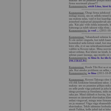
maksta- see on peamine põhjus miks 
firma suurimaid plusse!!!
Kommenteerija:
aitäh Liina, hästi 
Kommentaar:
Ühegi firma juhtkond kü
midagi muuta, siis on selleks teised k
saa maksta sulas, vaid et kui kaardig
ärimehed maksavad järjepidevalt ainul
jala. 'Käi jala' võib öelda inimesele,
käitusega ja tuleb taksost välja tõsta.
Kommenteerija:
ja veel ...
(2011-10-
Kommentaar:
Vabandused eelmise kom
Ei ole mõtet vinguda, kui tuleb kaard
hommikul seda kütust ostad, kui ena
kiire olla, et ei saa sularahaautoma
valibki ta Krooni takso. Mina soovin 
taksot eelistas. Kui klient ise küsib, 
seletan paari lausega, aga muidu on
Kommenteerija:
to liina-le. ka üks 
194.150.65.91
)
Kommentaar:
Kuule Tibi Kui sa ei su
jala. Kui ainuke probleem on selles, e
Kommenteerija:
to liina
(2011-10-0
Kommentaar:
Krooni Taksoga olen ül
või ehk keskmise hinnaklassi takso. 
maksta- see on peamine põhjus miks 
on selle peale väga pahased ja juba
täiega porisema ja õiendama, miks m
raha jne. Mind üldiselt ei huvita, kas
teenust on äärmiselt ebaviisakas kli
sedasi vinguvad, mingu teise firmasse
on ju enamus! Väga väga ebameeldiv 
ebaviisakus. Tekib tahtmine loobuda ü
ainult Tulikat, kelle juhid iial ei luba