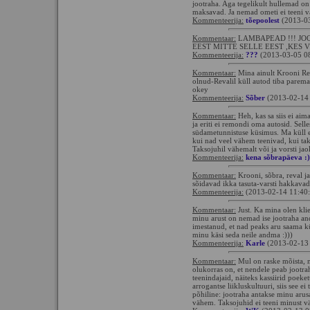
jootraha. Aga tegelikult hullemad on v
maksavad. Ja nemad ometi ei teeni v
Kommenteerija:
tõepoolest
(2013-03
Kommentaar:
LAMBAPEAD !!! JO
EEST MITTE SELLE EEST ,KES 
Kommenteerija:
???
(2013-03-05 0
Kommentaar:
Mina ainult Krooni Re
olnud-Revalil küll autod tiba parema
okey
Kommenteerija:
Sõber
(2013-02-14
Kommentaar:
Heh, kas sa siis ei aim
ja eriti ei remondi oma autosid. Sell
südametunnistuse küsimus. Ma küll e
kui nad veel vähem teenivad, kui tak
Taksojuhil vähemalt või ja vorsti ja
Kommenteerija:
kena sõbrapäeva :)
Kommentaar:
Krooni, sõbra, reval ja
sõidavad ikka tasuta-varsti hakkavad
Kommenteerija:
(2013-02-14 11:40
Kommentaar:
Just. Ka mina olen klien
minu arust on nemad ise jootraha an
imestanud, et nad peaks aru saama kü
minu käsi seda neile andma :)))
Kommenteerija:
Karle
(2013-02-13
Kommentaar:
Mul on raske mõista, mi
olukorras on, et nendele peab jootra
teenindajaid, näiteks kassiirid poeket
arrogantse liikluskultuuri, siis see e
põhiline: jootraha antakse minu arusa
vähem. Taksojuhid ei teeni minust 