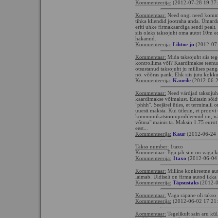
Kommenteerija:
(2012-07-28 19:37
Kommentaar:
Need ongi need kommun
tihka kliendid jootraha anda. Ümard
eriti uhke firmakaardiga sendi peal
siis oleks taksojuht oma autot 10m e
hakanud.
Kommenteerija:
Lihtne ju
(2012-07-
Kommentaar:
Mida taksojuht siis te
kontrollima või? Kaardimakse teenu
otsustanud taksojuht ju millises panga
nö. võõras pank. Ehk siis jutu kokku
Kommenteerija:
Kaurile
(2012-06-2
Kommentaar:
Need värdjad taksojuhi
kaardimakse võimalust. Esitasin sõidu
"phhh". Seejärel ütles, et terminali
uuesti maksta. Kui ütlesin, et proovi u
kommunikatsiooniprobleemid on, näe v
võtma" mainis ta. Maksin 1.75 eurot
eest...
Kommenteerija:
Kaur
(2012-06-24 
Takso number:
1taxo
Kommentaar:
Ega jah siin on väga ke
Kommenteerija:
1taxo
(2012-06-04
Kommentaar:
Milline konkreetne auto
laimab. Üldiselt on firma autod ikka 
Kommenteerija:
Täpsustaks
(2012-0
Kommentaar:
Väga räpane oli takso
Kommenteerija:
(2012-06-02 17:21
Kommentaar:
Tegelikult sain aru küll,