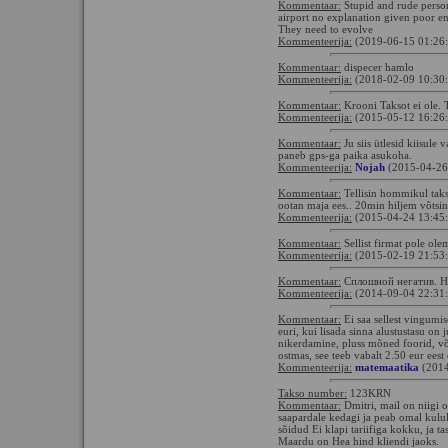
Kommentaar:
Stupid and rude person 
airport no explanation given poor en
They need to evolve
Kommenteerija:
(2019-06-15 01:26
Kommentaar:
dispecer hamlo
Kommenteerija:
(2018-02-09 10:30
Kommentaar:
Krooni Taksot ei ole.
Kommenteerija:
(2015-05-12 16:26
Kommentaar:
Ju siis ütlesid kiisule v
paneb gps-ga paika asukoha.
Kommenteerija:
Nojah
(2015-04-26
Kommentaar:
Tellisin hommikul taks
ootan maja ees.. 20min hiljem võtsin 
Kommenteerija:
(2015-04-24 13:45
Kommentaar:
Sellist firmat pole ol
Kommenteerija:
(2015-02-19 21:53
Kommentaar:
Сплошной негатив. Н
Kommenteerija:
(2014-09-04 22:31
Kommentaar:
Ei saa sellest vingumi
euri, kui lisada sinna alustustasu on
nikerdamine, pluss mõned foorid, võib
ostmas, see teeb vabalt 2.50 eur eest
Kommenteerija:
matemaatika
(2014
Takso number:
123KRN
Kommentaar:
Dmitri, mail on niigi 
saapardale kedagi ja peab omal kulu
sõidud Ei klapi tariifiga kokku, ja t
Maardu on Hea hind kliendi jaoks.