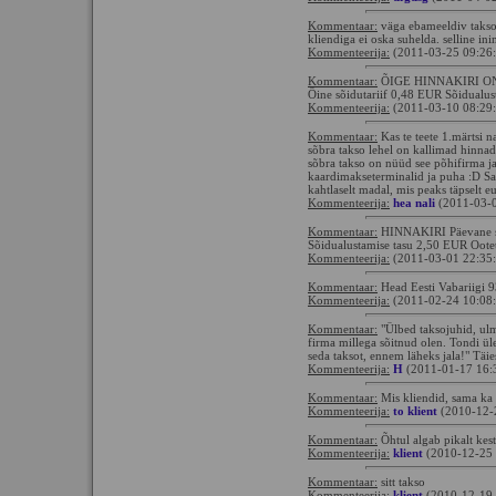
Kommentaar:
väga ebameeldiv taksoj
kliendiga ei oska suhelda. selline ini
Kommenteerija:
(2011-03-25 09:26
Kommentaar:
ÕIGE HINNAKIRI ON al
Öine sõidutariif 0,48 EUR Sõidualu
Kommenteerija:
(2011-03-10 08:29
Kommentaar:
Kas te teete 1.märtsi n
sõbra takso lehel on kallimad hinnad,
sõbra takso on nüüd see põhifirma ja
kaardimakseterminalid ja puha :D Sa
kahtlaselt madal, mis peaks täpselt 
Kommenteerija:
hea nali
(2011-03-0
Kommentaar:
HINNAKIRI Päevane sõi
Sõidualustamise tasu 2,50 EUR Oot
Kommenteerija:
(2011-03-01 22:35
Kommentaar:
Head Eesti Vabariigi 9
Kommenteerija:
(2011-02-24 10:08
Kommentaar:
"Ülbed taksojuhid, ul
firma millega sõitnud olen. Tondi üle
seda taksot, ennem läheks jala!" Täie
Kommenteerija:
H
(2011-01-17 16:
Kommentaar:
Mis kliendid, sama ka 
Kommenteerija:
to klient
(2010-12-
Kommentaar:
Õhtul algab pikalt kes
Kommenteerija:
klient
(2010-12-25 
Kommentaar:
sitt takso
Kommenteerija:
klient
(2010-12-19 