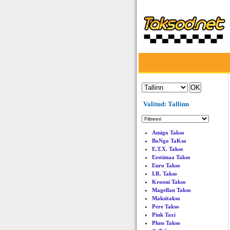
Valitud: Tallinn
Amigo Takso
BoNgo TaKso
E.T.X. Takso
Eestimaa Takso
Euro Takso
I.R. Takso
Krooni Takso
Magellan Takso
Maksitakso
Pere Takso
Pink Taxi
Pluss Takso