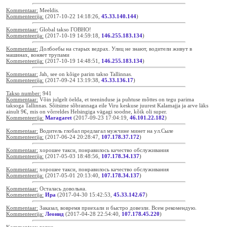
Kommentaar:
Meeldis.
Kommenteerija:
(2017-10-22 14:18:26,
45.33.140.144
)
Kommentaar:
Global takso ГОВНО!
Kommenteerija:
(2017-10-19 14:59:18,
146.255.183.134
)
Kommentaar:
Долбоебы на старых ведрах. Улиц не знают, водители живут в
машинах, воняет трупами
Kommenteerija:
(2017-10-19 14:48:51,
146.255.183.134
)
Kommentaar:
Jah, see on kõige parim takso Tallinnas.
Kommenteerija:
(2017-09-24 13:19:38,
45.33.136.17
)
Takso number:
941
Kommentaar:
Võin julgelt öelda, et teeninduse ja puhtuse mõttes on tegu parima
taksoga Tallinnas. Sõitsime sõbrannaga eile Viru keskuse juurest Kalamajja ja arve läks
ainult 9€, mis on võrreldes Helsingiga vägagi soodne, kõik oli super.
Kommenteerija:
Maragaret
(2017-09-23 17:04:19,
46.101.22.182
)
Kommentaar:
Водитель глобал предлагал мужчине минет на ул.Сыле
Kommenteerija:
(2017-06-24 20:28:47,
107.178.37.172
)
Kommentaar:
хорошее такси, понравилось качество обслуживания
Kommenteerija:
(2017-05-03 18:48:56,
107.178.34.137
)
Kommentaar:
хорошее такси, понравилось качество обслуживания
Kommenteerija:
(2017-05-01 20:13:40,
107.178.34.137
)
Kommentaar:
Осталась довольна.
Kommenteerija:
Ира
(2017-04-30 15:42:53,
45.33.142.67
)
Kommentaar:
Заказал, вовремя приехали и быстро довезли. Всем рекомендую.
Kommenteerija:
Леонид
(2017-04-28 22:54:40,
107.178.45.220
)