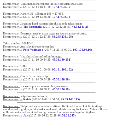
Kommentaar:
Väga meeldis teenindus, kõigile soovitan seda takso.
Kommenteerija:
(2017-12-14 18:41:18,
107.178.36.19
)
Kommentaar:
Kärberi 36→Sõpruse 188 = 27,60€
Kommenteerija:
(2017-12-10 13:58:26,
107.178.33.16
)
Kommentaar:
Järgmine kord kasutan sõiduks ka seda taksofirmat.
Kommenteerija:
Tiiu Neitsinahk
(2017-12-02 22:28:57,
45.33.141.23
)
Kommentaar:
Водители глобал сами ездят на Амиго таксо обычно.
Kommenteerija:
(2017-12-01 22:27:30,
83.245.233.108
)
Takso number:
666TON
Kommentaar:
Aus ja kvaliteetne teenindus.
Kommenteerija:
Peep Vaginasoo
(2017-11-23 13:09:39,
107.178.36.16
)
Kommentaar:
Väga hea takso mõistliku hinnaga.
Kommenteerija:
(2017-11-16 09:54:35,
45.33.140.151
)
Kommentaar:
kallis
Kommenteerija:
(2017-11-16 01:00:06,
90.191.208.102
)
Kommentaar:
Globalfy on mugav äpp.
Kommenteerija:
(2017-11-14 08:54:29,
45.33.128.19
)
Kommentaar:
Я в восторге от такого обслуживания
Kommenteerija:
(2017-11-11 18:58:21,
45.33.136.19
)
Kommentaar:
Väga hea teenindus, 5+
Kommenteerija:
Kaido
(2017-11-02 19:51:51,
45.33.140.145
)
Kommentaar:
Tüüpilised vanalinna bakovšikud. Kallimad hinnad kui Tallinkil aga
autod vanad logud ja juhid ei oska eesti keelt, rääkimata inglise keelest. Mõttetu firma-
mille eest neile maksta ei tea? Amigo taseme hind oleks nende puhul õiglane.
Kommenteerija:
Jüri
(2017-10-26 12:32:28,
84.52.26.245
)