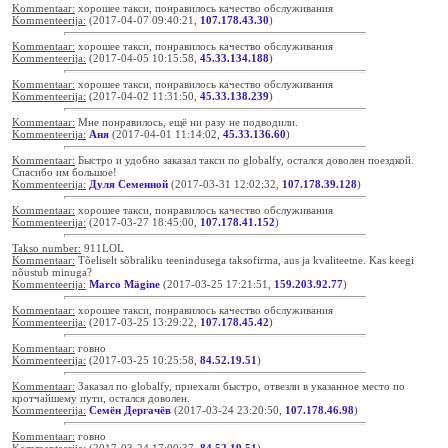
Kommentaar:
хорошее такси, понравилось качество обслуживания
Kommenteerija:
(2017-04-07 09:40:21,
107.178.43.30
)
Kommentaar:
хорошее такси, понравилось качество обслуживания
Kommenteerija:
(2017-04-05 10:15:58,
45.33.134.188
)
Kommentaar:
хорошее такси, понравилось качество обслуживания
Kommenteerija:
(2017-04-02 11:31:50,
45.33.138.239
)
Kommentaar:
Мне понравилось, ещё ни разу не подводили.
Kommenteerija:
Аня
(2017-04-01 11:14:02,
45.33.136.60
)
Kommentaar:
Быстро и удобно заказал такси по globalfy, остался доволен поездкой.
Спасибо им большое!
Kommenteerija:
Дуля Семенной
(2017-03-31 12:02:32,
107.178.39.128
)
Kommentaar:
хорошее такси, понравилось качество обслуживания
Kommenteerija:
(2017-03-27 18:45:00,
107.178.41.152
)
Takso number:
911LOL
Kommentaar:
Tõeliselt sõbraliku teenindusega taksofirma, aus ja kvaliteetne. Kas keegi
nõustub minuga?
Kommenteerija:
Marco Mägine
(2017-03-25 17:21:51,
159.203.92.77
)
Kommentaar:
хорошее такси, понравилось качество обслуживания
Kommenteerija:
(2017-03-25 13:29:22,
107.178.45.42
)
Kommentaar:
говно
Kommenteerija:
(2017-03-25 10:25:58,
84.52.19.51
)
Kommentaar:
Заказал по globalfy, приехали быстро, отвезли в указанное место по
кротчайшему пути, остался доволен.
Kommenteerija:
Семён Дергачёв
(2017-03-24 23:20:50,
107.178.46.98
)
Kommentaar:
говно