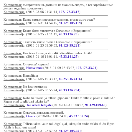
Kommentaar:
ты приезжаешь домой и не можешь сидеть, а все заработанные
деньги отдаёшь проктологу
Kommenteerija:
(2018-03-06 21:31:14,
107.178.33.17
)
Kommentaar:
Какие самые известные таксисты в старом городе?
Kommenteerija:
(2018-01-31 14:54:15,
91.129.105.119
)
Kommentaar:
Какие были таксисты в Оклахоме и Вирджинии?
Kommenteerija:
(2018-01-25 21:11:17,
45.33.136.20
)
Kommentaar:
Таксисты какие были в Оклахоме и Вирджинии?
Kommenteerija:
(2018-01-23 09:59:53,
91.129.99.221
)
Kommentaar:
Hea taksofirma ja sõbralik klienditeenindus. Aitäh!
Kommenteerija:
(2018-01-16 14:01:11,
45.33.141.25
)
Kommentaar:
Отличный сервис!
Kommenteerija:
Инокентий
(2018-01-09 08:43:27,
107.178.33.24
)
Kommentaar:
Hinnaliider
Kommenteerija:
(2018-01-05 19:33:17,
85.253.163.116
)
Kommentaar:
Nii hea teenindus
Kommenteerija:
(2018-01-05 08:55:24,
45.33.136.254
)
Kommentaar:
Kohe helistasid ja tellisid gljobari? Tulika v tallinki peale ei tulnud?
Pigem oled sa gljobari taksist ise?
Kommenteerija:
To: sellele tellijale
(2018-01-03 19:08:03,
91.129.109.69
)
Kommentaar:
Осталась довольна поездкой.
Kommenteerija:
Ольга
(2018-01-01 08:34:06,
45.33.132.24
)
Kommentaar:
Tellisin takso, auto tuli õigel ajal, taksojuht andis tšekki sõidu lõpus.
Aitäh ja head uut aastat!
Kommenteerija:
(2017-12-31 23:57:33,
91.129.105.251
)