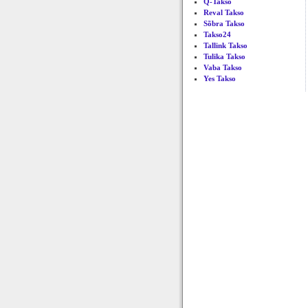
Q-Takso
Reval Takso
Sõbra Takso
Takso24
Tallink Takso
Tulika Takso
Vaba Takso
Yes Takso