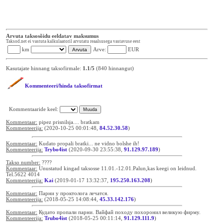
Arvuta taksosõidu eeldatav maksumus
Taksod.net ei vastuta kalkulaatoril arvutatu reaalsusega vastavuse eest
km
Arve:
EUR
Kasutajate hinnang taksofirmale:
1.1/5
(840 hinnangut)
Kommenteeri/hinda taksofirmat
Kommentaaride keel:
Kommentaar:
pipez prisnilsja.... bratkam
Kommenteerija:
(2020-10-25 00:01:48,
84.52.30.58
)
Kommentaar:
Kudato propali bratki... ne vidno bolshe ih!
Kommenteerija:
Trybo4ist
(2020-09-30 23:55:38,
91.129.97.189
)
Takso number:
????
Kommentaar:
Unustatud kingad taksosse 11.01.-12.01.Palun,kas keegi on leidnud.
Tel.5622 4014
Kommenteerija:
Kai
(2019-01-17 13:32:37,
195.250.163.208
)
Kommentaar:
Парни у проктолога лечатся.
Kommenteerija:
(2018-05-25 14:08:44,
45.33.142.176
)
Kommentaar:
Кудато пропали парни. Вайфай походу похоронил великую фирму.
Kommenteerija:
Trubo4ist
(2018-05-25 00:11:14,
91.129.111.9
)