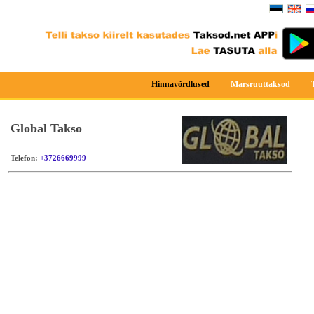
Hinnavõrdlused
Marsruuttaksod
Global Takso
Telefon:
+3726669999