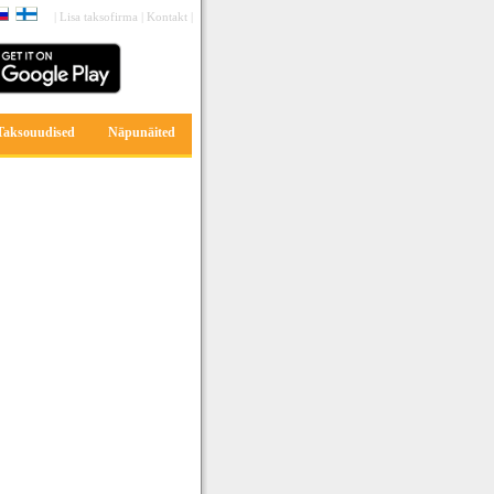
|
Lisa taksofirma
|
Kontakt
|
Taksouudised
Näpunäited