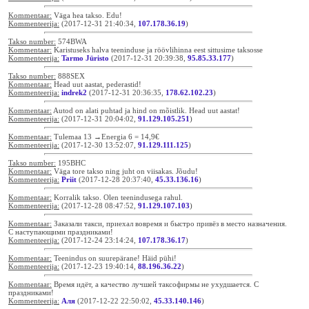
Kommentaar:
Väga hea takso. Edu!
Kommenteerija:
(2017-12-31 21:40:34,
107.178.36.19
)
Takso number:
574BWA
Kommentaar:
Karistuseks halva teeninduse ja röövlihinna eest sittusime taksosse
Kommenteerija:
Tarmo Jüristo
(2017-12-31 20:39:38,
95.85.33.177
)
Takso number:
888SEX
Kommentaar:
Head uut aastat, pederastid!
Kommenteerija:
indrek2
(2017-12-31 20:36:35,
178.62.102.23
)
Kommentaar:
Autod on alati puhtad ja hind on mõistlik. Head uut aastat!
Kommenteerija:
(2017-12-31 20:04:02,
91.129.105.251
)
Kommentaar:
Tulemaa 13 →Energia 6 = 14,9€
Kommenteerija:
(2017-12-30 13:52:07,
91.129.111.125
)
Takso number:
195BHC
Kommentaar:
Väga tore takso ning juht on viisakas. Jõudu!
Kommenteerija:
Priit
(2017-12-28 20:37:40,
45.33.136.16
)
Kommentaar:
Korralik takso. Olen teenindusega rahul.
Kommenteerija:
(2017-12-28 08:47:52,
91.129.107.103
)
Kommentaar:
Заказали такси, приехал вовремя и быстро привёз в место назначения.
С наступающими праздниками!
Kommenteerija:
(2017-12-24 23:14:24,
107.178.36.17
)
Kommentaar:
Teenindus on suurepärane! Häid pühi!
Kommenteerija:
(2017-12-23 19:40:14,
88.196.36.22
)
Kommentaar:
Время идёт, а качество лучшей таксофирмы не ухудшается. С
праздниками!
Kommenteerija:
Аля
(2017-12-22 22:50:02,
45.33.140.146
)